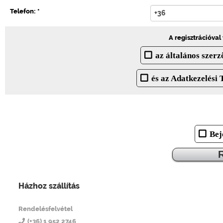
Telefon: *
A regisztrációva
az általános szerz
és az Adatkezelési 
Bej
R
Házhoz szállítás
Pizza Mester 14
Rendelésfelvétel
(+36) 1 952 2746