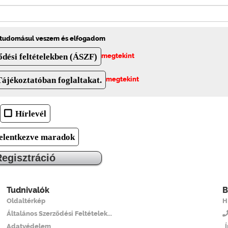
l tudomásul veszem és elfogadom
ődési feltételekben (ÁSZF)
megtekint
Tájékoztatóban foglaltakat.
megtekint
Hírlevél
elentkezve maradok
egisztráció
Tudnivalók
B
Oldaltérkép
H
Általános Szerződési Feltételek...
Adatvédelem