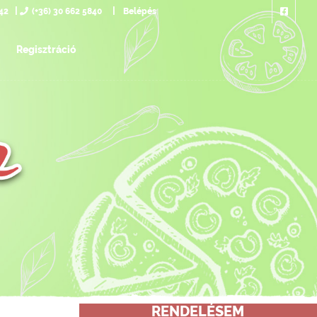
742
(+36) 30 662 5840
Belépés
Regisztráció
RENDELÉSEM