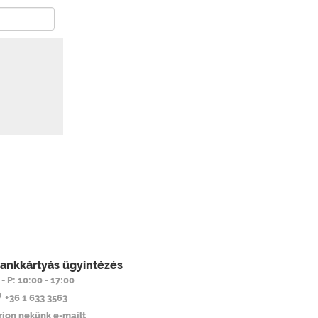
ankkártyás ügyintézés
 - P: 10:00 - 17:00
+36 1 633 3563
Írjon nekünk e-mailt