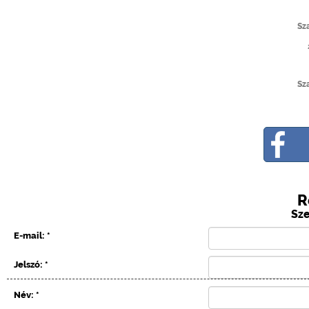
Sz
Sz
R
Sz
E-mail: *
Jelszó: *
Név: *