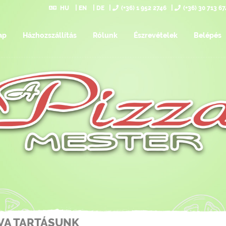
HU
EN
DE
(+36) 1 952 2746
(+36) 30 713 6
ap
Házhozszállítás
Rólunk
Észrevételek
Belépés
VA TARTÁSUNK