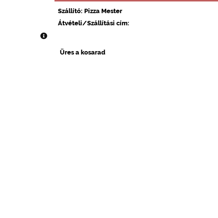
Szállító: Pizza Mester
Átvételi/Szállítási cím:
Üres a kosarad