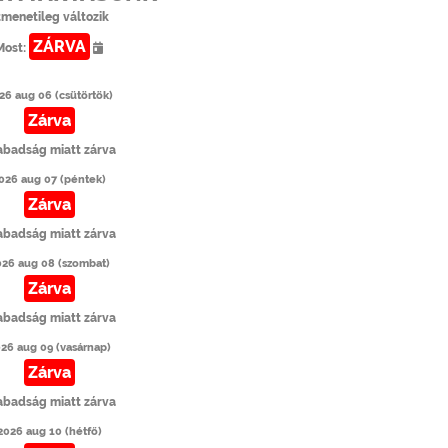
tmenetileg változik
ZÁRVA
Most:
26 aug 06 (csütörtök)
Zárva
abadság miatt zárva
026 aug 07 (péntek)
Zárva
abadság miatt zárva
026 aug 08 (szombat)
Zárva
abadság miatt zárva
26 aug 09 (vasárnap)
Zárva
abadság miatt zárva
2026 aug 10 (hétfő)