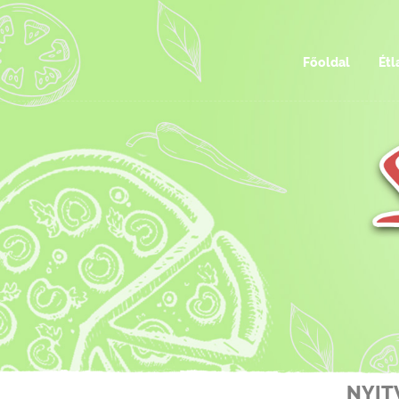
Főoldal
Étl
NYIT