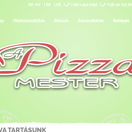
HU
EN
DE
(+36) 1 952 2746
(+36) 30 713 6
ap
Házhozszállítás
Rólunk
Észrevételek
Belépés
VA TARTÁSUNK