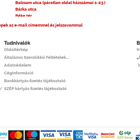
Balzsam utca (páratlan oldal házszámai:1-23.)
Bárka utca
Béke tér
Béke utca (az utca többi házszáma)
épek az e-mail címemmel és jelszavammal
Béke utca (páratlan oldal házszámai:1-63.)
Béke utca (páros oldal házszámai:2-106.)
Bence utca
Tudnivalók
B
Berettyó utca
Oldaltérkép
H
Bessenyei utca
Általános Szerződési Feltételek...
Bodor utca
Adatvédelem
Borbély utca
Céginformáció
Botond utca
Bankkártyás fizetés tájékoztató
Budai Nagy Antal utca
Bulcsú utca (az utca többi házszáma)
4/
SZÉP kártyás fizetés tájékoztató
Bulcsú utca (páratlan oldal)
Carl Lutz rakpart
Cimbora utca
Csanády utca
Csángó utca
Csata utca
Csavargyár utca