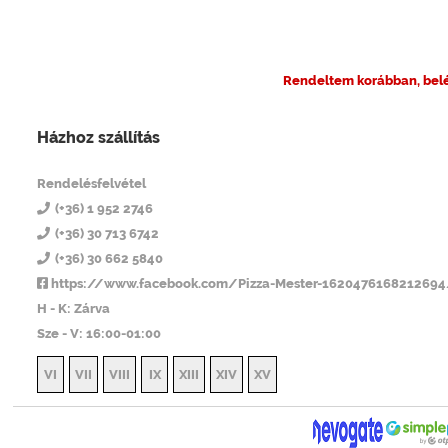
Rendeltem korábban, bel
Házhoz szállítás
Pizza Mester 14
Rendelésfelvétel
(+36) 1 952 2746
(+36) 30 713 6742
(+36) 30 662 5840
https://www.facebook.com/Pizza-Mester-162047616821269
H - K: Zárva
Sze - V: 16:00-01:00
VI
VII
VIII
IX
XIII
XIV
XV