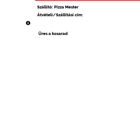
Szállító: Pizza Mester
Átvételi/Szállítási cím:
Üres a kosarad