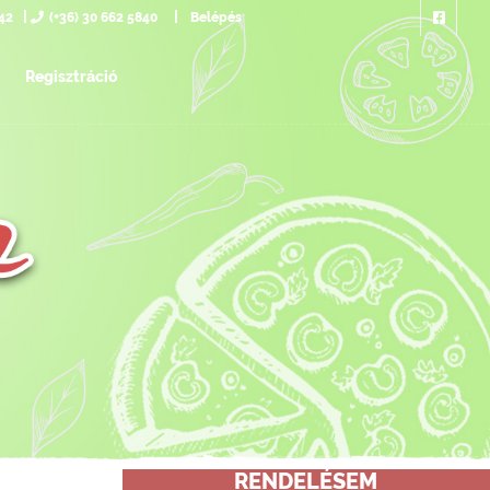
742
(+36) 30 662 5840
Belépés
Regisztráció
RENDELÉSEM