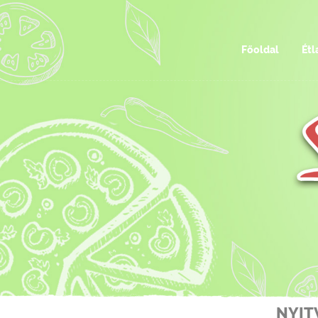
Főoldal
Étl
NYIT