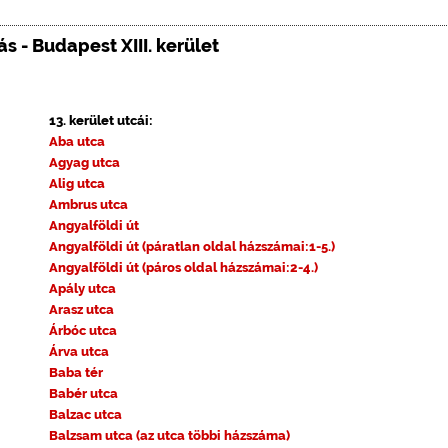
s - Budapest XIII. kerület
13. kerület utcái:
Aba utca
Agyag utca
Alig utca
Ambrus utca
Angyalföldi út
Angyalföldi út (páratlan oldal házszámai:1-5.)
Angyalföldi út (páros oldal házszámai:2-4.)
Apály utca
Arasz utca
Árbóc utca
Árva utca
Baba tér
Babér utca
Balzac utca
Balzsam utca (az utca többi házszáma)