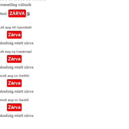
tmenetileg változik
ZÁRVA
Most:
026 aug 08 (szombat)
Zárva
abadság miatt zárva
26 aug 09 (vasárnap)
Zárva
abadság miatt zárva
2026 aug 10 (hétfő)
Zárva
abadság miatt zárva
2026 aug 11 (kedd)
Zárva
abadság miatt zárva