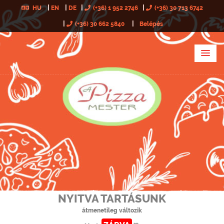
HU
EN
DE
(+36) 1 952 2746
(+36) 30 713 6742
(+36) 30 662 5840
Belépés
NYITVA TARTÁSUNK
átmenetileg változik