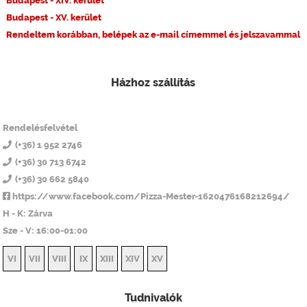
Budapest - XIV. kerület
Budapest - XV. kerület
Rendeltem korábban, belépek az e-mail címemmel és jelszavammal
Házhoz szállítás
Pizza Mester 14
Rendelésfelvétel
(+36) 1 952 2746
(+36) 30 713 6742
(+36) 30 662 5840
https://www.facebook.com/Pizza-Mester-1620476168212694/
H - K: Zárva
Sze - V: 16:00-01:00
VI
VII
VIII
IX
XIII
XIV
XV
Tudnivalók