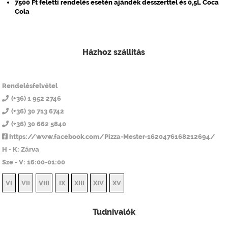
7500 Ft feletti rendelés esetén ajándék desszerttel és 0,5L Coca
Cola
Házhoz szállítás
Pizza Mester 14
Rendelésfelvétel
(+36) 1 952 2746
(+36) 30 713 6742
(+36) 30 662 5840
https://www.facebook.com/Pizza-Mester-1620476168212694/
H - K: Zárva
Sze - V: 16:00-01:00
VI
VII
VIII
IX
XIII
XIV
XV
Tudnivalók