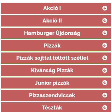
Akció I
Akció II
Hamburger Újdonság
Pizzák
Pizzák sajttal töltött széllel
Kívánság Pizzák
Junior pizzák
Pizzaszendvicsek
Tészták