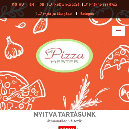
HU
EN
DE
(+36) 1 952 2746
(+36) 30 713 6742
(+36) 30 662 5840
Belépés
NYITVA TARTÁSUNK
átmenetileg változik