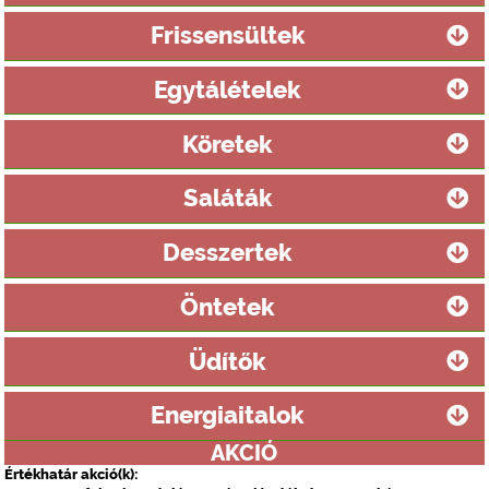
Frissensültek
Egytálételek
Köretek
Saláták
Desszertek
Öntetek
Üdítők
Energiaitalok
AKCIÓ
Értékhatár akció(k):