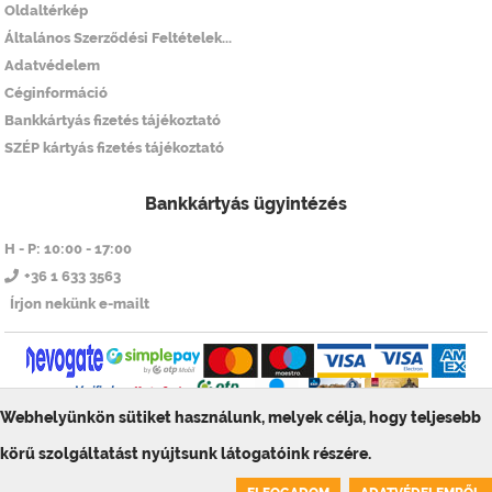
Oldaltérkép
Általános Szerződési Feltételek...
Adatvédelem
Céginformáció
Bankkártyás fizetés tájékoztató
SZÉP kártyás fizetés tájékoztató
Bankkártyás ügyintézés
H - P: 10:00 - 17:00
+36 1 633 3563
Írjon nekünk e-mailt
Webhelyünkön sütiket használunk, melyek célja, hogy teljesebb
© ToolSiTE Kft. 2026. Minden jog fenntartva!
körű szolgáltatást nyújtsunk látogatóink részére.
ToolSiTE Éttermi webáruház
0