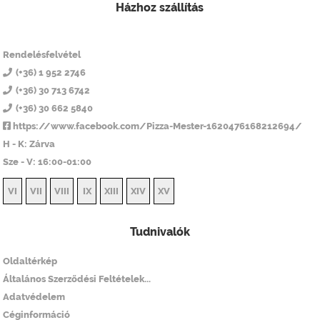
Házhoz szállítás
Pizza Mester 14
Rendelésfelvétel
(+36) 1 952 2746
(+36) 30 713 6742
(+36) 30 662 5840
https://www.facebook.com/Pizza-Mester-1620476168212694/
H - K: Zárva
Sze - V: 16:00-01:00
VI
VII
VIII
IX
XIII
XIV
XV
Tudnivalók
Oldaltérkép
Általános Szerződési Feltételek...
Adatvédelem
Céginformáció