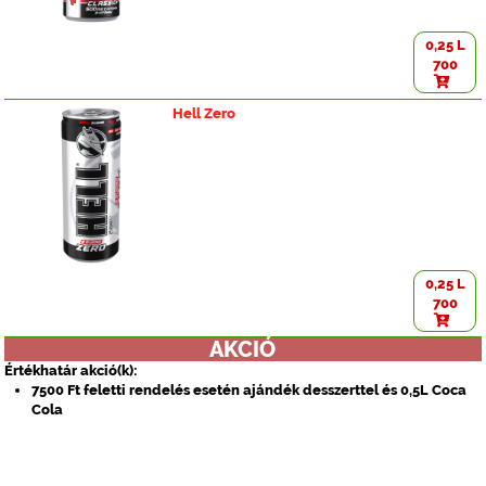
0,25 L
700
Hell Zero
0,25 L
700
AKCIÓ
Értékhatár akció(k):
7500 Ft feletti rendelés esetén ajándék desszerttel és 0,5L Coca
Cola