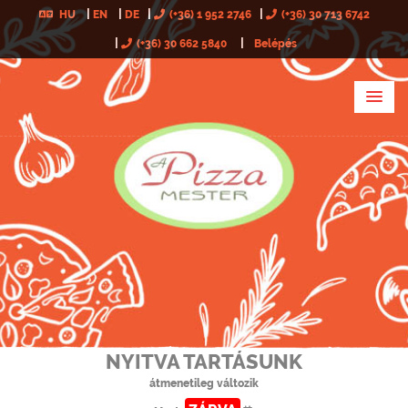
HU
EN
DE
(+36) 1 952 2746
(+36) 30 713 6742
(+36) 30 662 5840
Belépés
NYITVA TARTÁSUNK
átmenetileg változik